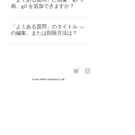
画、gif を追加できますか？
クリックする サイトのダッシュボ
ードで「新しく追加」をクリック
はい、次の順序でメディアを追加
し、「よくある質問」オプション
することができます： アプリの設
「よくある質問」のタイトル
を選択する 新しい質問と回答をカ
の編集、または削除方法は？
定を開く 「よくある質問を管理」
テゴリーに割り当てる 保存して公
ボタンをクリックする メディアを
開する 「よくある質問」はいつで
アプリの「設定」タブでタイトル
追加する質問を作成、または選択
も編集、並び替え、別のカテゴリ
を編集できます。タイトルを非表
する 回答を編集する際、動画、画
ーに割り当て直すことができま
示にするには、「表示する情報」
像、gif のアイコンをクリックする
す。
下でタイトルを無効化します。
あなたのライブラリからメディア
を追加し、保存する
© 2022 OPEN SESAME CLUB