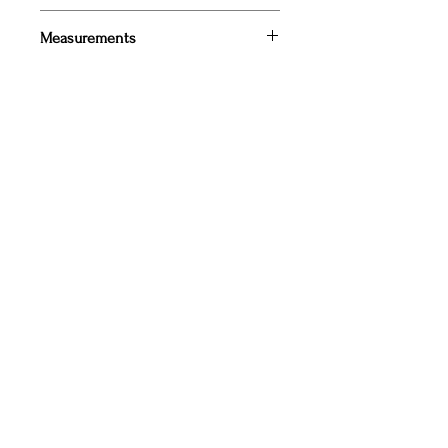
Recycled Polyester100%
Measurements
着丈 43c(＋肩紐）
身幅35c
＊ニットアイテムの為サイズ多少前後
する場合がございます。
© 2022 OPEN SESAME CLUB