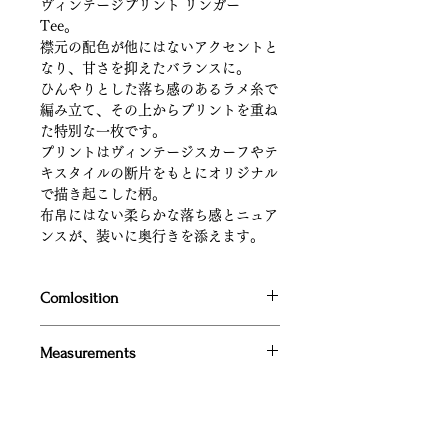
ヴィンテージプリント リンガー
Tee。
襟元の配色が他にはないアクセントと
なり、甘さを抑えたバランスに。
ひんやりとした落ち感のあるラメ糸で
編み立て、その上からプリントを重ね
た特別な一枚です。
プリントはヴィンテージスカーフやテ
キスタイルの断片をもとにオリジナル
で描き起こした柄。
布帛にはない柔らかな落ち感とニュア
ンスが、装いに奥行きを添えます。
Comlosition
VISCOSE89%POLYESTER6%NYL
Measurements
ON5%
着丈 55c
肩幅32c
身幅43c